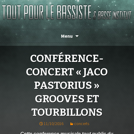
Magasin de basse depuis 1986 !
TOUT POUR LE BASSISTE
Menu
CONFÉRENCE-
CONCERT « JACO
PASTORIUS »
GROOVES ET
TOURBILLONS
11/10/2016
concerts
Cette conference musicale tout public du