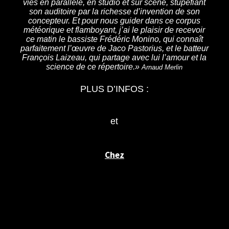
vies en parallèle, en studio et sur scène, stupéfiant
son auditoire par la richesse d’invention de son
concepteur. Et pour nous guider dans ce corpus
météorique et flamboyant, j’ai le plaisir de recevoir
ce matin le bassiste Frédéric Monino, qui connaît
parfaitement l’œuvre de Jaco Pastorius, et le batteur
François Laizeau, qui partage avec lui l’amour et la
science de ce répertoire.»
Arnaud Merlin
PLUS D’INFOS :
http://www.fredericmonino.com/
pro_conferences.htm
et
http://www.fredericmonino.com/pro_around-
jaco.htm
Chez