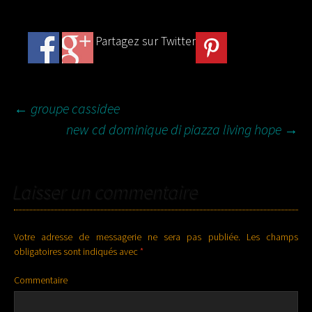
Partagez sur Twitter
←
groupe cassidee
new cd dominique di piazza living hope
→
NAVIGATION DES
ARTICLES
Laisser un commentaire
Votre adresse de messagerie ne sera pas publiée.
Les champs
obligatoires sont indiqués avec
*
Commentaire