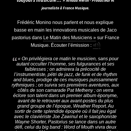
toujours musicale…
Arnaud Merlin - Producteur et
journaliste à France Musique.
Frédéric Monino nous parlent et nous explique
basse en main les innovations musicales de Jaco
pastorius dans
Le Matin des Musiciens »
sur France
Musique. Écouter l’émission :
« On privilégiera ce matin le musicien, sans pour
autant occulter l’homme, ses fulgurances et ses
faiblesses ; on admirera la précocité de
l’instrumentiste, pétri de jazz, de funk et de rhythm
and blues, prodige de ces musiques puissamment
rythmiques ; on suivra ses premières aventures, aux
côtés de son camarade Pat Metheny ; on verra
éclore son talent dans un premier album éponyme,
avant de le retrouver aux avant-postes du plus
grand groupe de l’époque, Weather Report. Au
sortir de cette splendide épopée où il fait jeu égal
avec le claviériste Joe Zawinul et le saxophoniste
Wayne Shorter, Pastorius se lance dans un autre
défi, celui du big band : Word of Mouth vivra deux