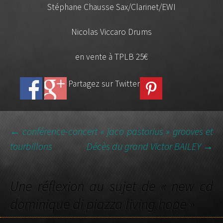
Stéphane Chausse Sax/Clarinet/EWI
Nicolas Viccaro Drums
en vente à TPLB 25€
Partagez sur Twitter
←
conférence-concert « jaco pastorius » grooves et
tourbillons
Décès du grand Victor BAILEY
→
NAVIGATION DES
ARTICLES
Une réflexion au sujet de «
new cd
dominique di piazza living hope
»