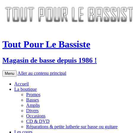
Tout Pour Le Bassiste
Magasin de basse depuis 1986 !
Aller au contenu principal
Menu
Accueil
La boutique
Promos
Basses
Amplis
Divers
Occasions
CD & DVD
Réparations & petite lutherie sur basse ou guitare
Les cours