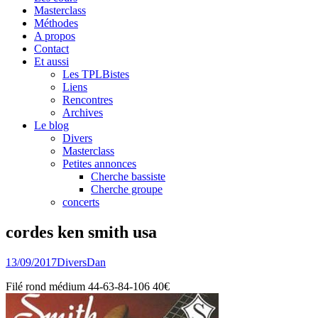
Masterclass
Méthodes
A propos
Contact
Et aussi
Les TPLBistes
Liens
Rencontres
Archives
Le blog
Divers
Masterclass
Petites annonces
Cherche bassiste
Cherche groupe
concerts
cordes ken smith usa
13/09/2017
Divers
Dan
Filé rond médium 44-63-84-106 40€