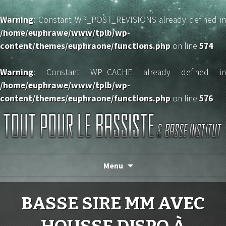
Warning
: Constant WP_POST_REVISIONS already defined in
/home/euphrawe/www/tplb/wp-
content/themes/euphraone/functions.php
on line
574
Warning
: Constant WP_CACHE already defined in
/home/euphrawe/www/tplb/wp-
content/themes/euphraone/functions.php
on line
576
TOUT POUR LE BASSISTE
Menu
BASSE SIRE MM AVEC