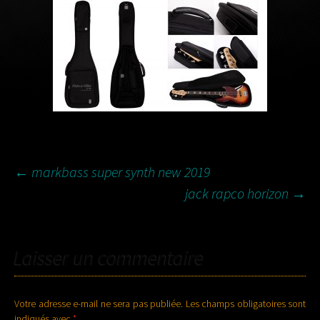
NAVIGATION
←
markbass super synth new 2019
jack rapco horizon
→
DES
Laisser un commentaire
ARTICLES
Votre adresse e-mail ne sera pas publiée.
Les champs obligatoires sont
indiqués avec
*