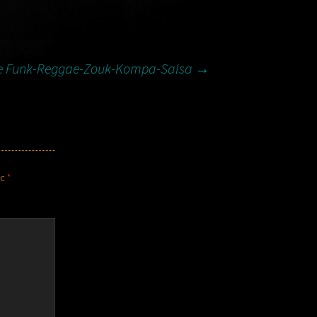
te Funk-Reggae-Zouk-Kompa-Salsa
→
ec
*