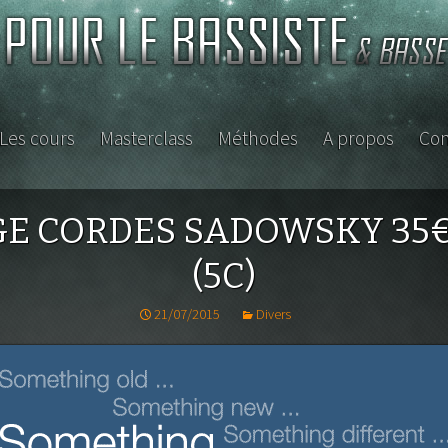
Les cours
Masterclass
Méthodes
A propos
Con
ISTE
E CORDES SADOWSKY 35€ 
(5C)
21/07/2015
Divers
s
D
petite
asse ou