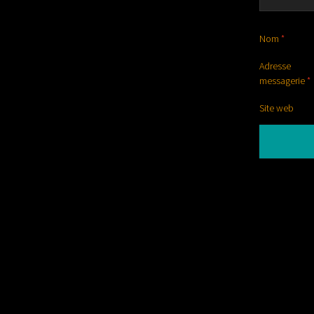
Nom
*
Adress
messagerie
*
Site web