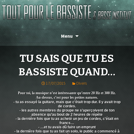
Magasin de basse depuis 1986 !
TOUT POUR LE BASSISTE
Menu
TU SAIS QUE TU ES
BASSISTE QUAND…
17/07/2015
Divers
Pour toi, la musique n’est intéressante qu’entre 20 Hz et 300 Hz.
Au-dessus,
c’est pour les petites natures.
- tu as essayé la guitare, mais que c’était trop dur. Il y avait trop
de cordes.
- les autres membres du groupe ne s’aperçoivent de ton
absence qu’au bout de 2 heures de répète
- la dernière fois que tu as acheté un jeu de cordes, c’était en
francs…
- …et tu avais dû faire un emprunt
- la dernière fois que tu as fait un solo, le public a commencé à