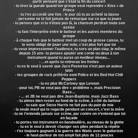
partir pensant que c’était la fin du concert
- tu tires la gueule quand ton groupe veut reprendre « Kiss » de
Prince
- tu t’es accordé une fois : le jour où tu as acheté ta basse
- personne ne te fait jamais de remarque sur ce que tu joues
- tu penses que si tu n’étais pas là, la chanson perdrait toute son
assise
- tu fais l’interprète entre le batteur et les autres membres du
groupe
- à chaque fois que le batteur met un coup de grosse caisse, tu
te sens obligé de jouer une note, c’est plus fort que toi
- tu veux impressionner l’audience, tu sors un plan slap, le même
depuis 15 ans- tu penses ajouter une corde ou deux à ton
instrument quand tu auras un meilleur niveau…
- …et après tu retireras les frettes
- tu es le seul à savoir que Jaco Pastorius n’est pas un auteur
latin
- tes groupes de rock préférés sont Police et les Red Hot Chili
Peppers
- tu es plus McCartney que Lennon
- pour toi, PB ne veut pas dire « problème », mais Precision
Bass…
- … et JB ne veut pas dire Jean-Baptiste, mais Jazz Bass
- tu aimes bien rester au fond de la scène, à côté du batteur
- tu sais que Steve Harris ne fait pas du pain de mie
- la seule meuf qui te regarde pendant un concert, c’est ta mère
- tu ne t’entends jamais sur scène, par contre on n’entend que toi
en façade
- tu portes ton instrument en bandoulière, au niveau de la glotte
- tu es le seul à devoir changer ses piles pendant la répète
- t’es toujours gagnant à la guerre des Watts avec le guitariste
- le haut-parleur de ton ampli fait plus de 12 pouces