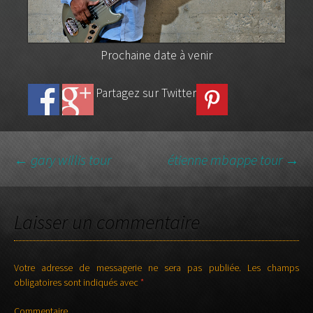
Prochaine date à venir
Partagez sur Twitter
←
gary willis tour
étienne mbappe tour
→
NAVIGATION DES
Laisser un commentaire
ARTICLES
Votre adresse de messagerie ne sera pas publiée.
Les champs
obligatoires sont indiqués avec
*
Commentaire