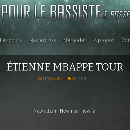
Les cours
Masterclass
Méthodes
A propos
Con
ISTE
ÉTIENNE MBAPPE TOUR
11/05/2016
concerts
s
New album: How near how far
D
petite
asse ou