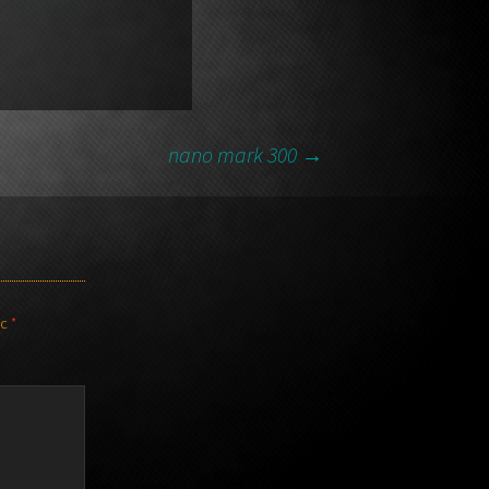
nano mark 300
→
ec
*