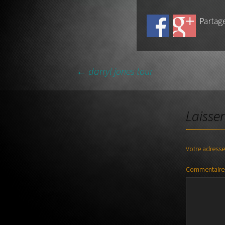
guitare
Partage
←
darryl jones tour
NAVIGATION DES AR
Laisse
Votre adresse
Commentaire