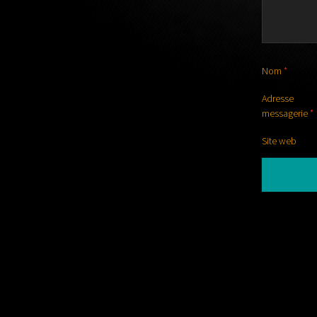
Nom
*
Adress
messagerie
*
Site web