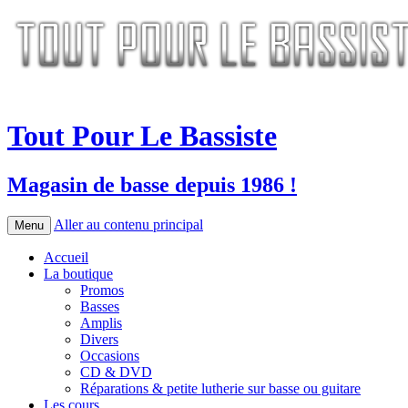
Tout Pour Le Bassiste
Magasin de basse depuis 1986 !
Aller au contenu principal
Menu
Accueil
La boutique
Promos
Basses
Amplis
Divers
Occasions
CD & DVD
Réparations & petite lutherie sur basse ou guitare
Les cours