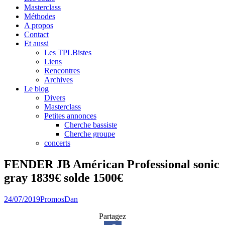
Masterclass
Méthodes
A propos
Contact
Et aussi
Les TPLBistes
Liens
Rencontres
Archives
Le blog
Divers
Masterclass
Petites annonces
Cherche bassiste
Cherche groupe
concerts
FENDER JB Américan Professional sonic
gray 1839€ solde 1500€
24/07/2019
Promos
Dan
Partagez