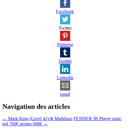
Facebook
Twitter
Pinterest
Tumblr
Linkedin
email
Navigation des articles
←
Mark King (Level 42) & Markbass
FENDER JB Player sonic
red 769€ promo 688€
→