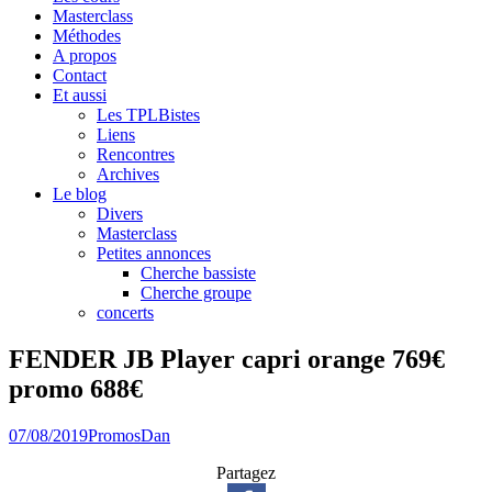
Masterclass
Méthodes
A propos
Contact
Et aussi
Les TPLBistes
Liens
Rencontres
Archives
Le blog
Divers
Masterclass
Petites annonces
Cherche bassiste
Cherche groupe
concerts
FENDER JB Player capri orange 769€
promo 688€
07/08/2019
Promos
Dan
Partagez