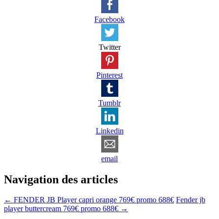
Facebook
Twitter
Pinterest
Tumblr
Linkedin
email
Navigation des articles
←
FENDER JB Player capri orange 769€ promo 688€
Fender jb
player buttercream 769€ promo 688€
→