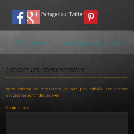
Partagez sur Twitter
←
jeff berlin tour
dominique di piazza tour
→
NAVIGATION DES
Laisser un commentaire
ARTICLES
Votre adresse de messagerie ne sera pas publiée.
Les champs
obligatoires sont indiqués avec
*
Commentaire