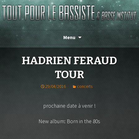
Magasin de basse depuis 1986 !
TOUT POUR LE BASSISTE
Menu
HADRIEN FERAUD
TOUR
29/04/2016
concerts
prochaine date à venir !
New album: Born in the 80s