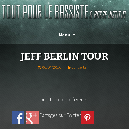
Magasin de basse depuis 1986 !
TOUT POUR LE BASSISTE
Menu
JEFF BERLIN TOUR
06/04/2016
concerts
prochaine date à venir !
Partagez sur Twitter