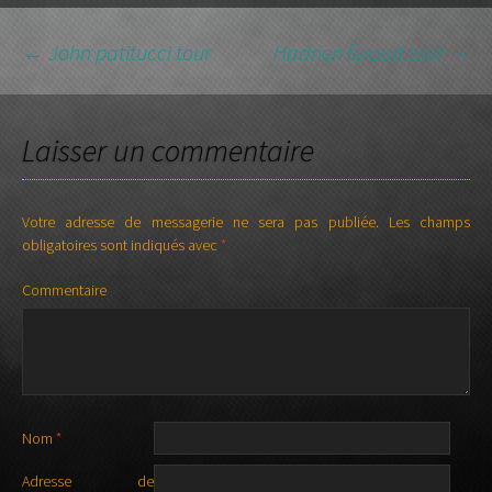
←
John patitucci tour
Hadrien feraud tour
→
NAVIGATION DES
Laisser un commentaire
ARTICLES
Votre adresse de messagerie ne sera pas publiée.
Les champs
obligatoires sont indiqués avec
*
Commentaire
Nom
*
Adresse de