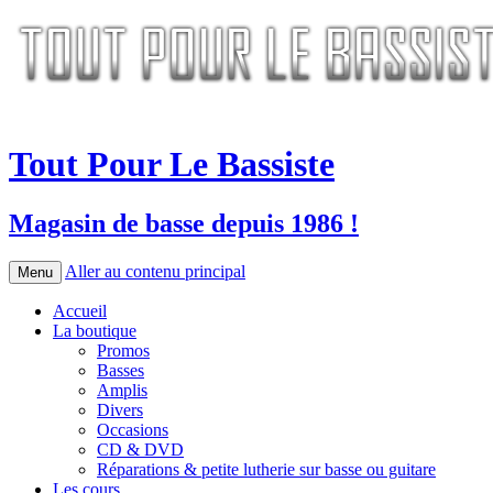
Tout Pour Le Bassiste
Magasin de basse depuis 1986 !
Aller au contenu principal
Menu
Accueil
La boutique
Promos
Basses
Amplis
Divers
Occasions
CD & DVD
Réparations & petite lutherie sur basse ou guitare
Les cours