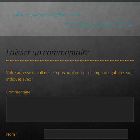
NAVIGATION
←
tête markbass limited series
tee-shirt Alain Caron 30€
→
DES
Laisser un commentaire
ARTICLES
Votre adresse e-mail ne sera pas publiée.
Les champs obligatoires sont
indiqués avec
*
Commentaire
*
Nom
*