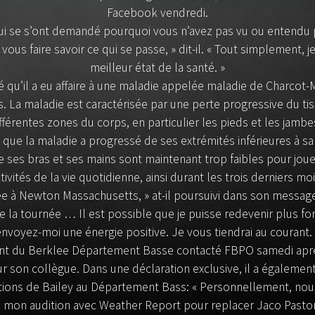
Facebook vendredi.
ui se s’ont demandé pourquoi vous n’avez pas vu ou entendu pa
us faire savoir ce qui se passe, » dit-il. « Tout simplement, j
meilleur état de la santé. »
lé qu’il a eu affaire à une maladie appelée maladie de Charcot-
. La maladie est caractérisée par une perte progressive du ti
fférentes zones du corps, en particulier les pieds et les jam
é que la maladie a progressé de ses extrémités inférieures à sa
e ses bras et ses mains sont maintenant trop faibles pour jouer
ivités de la vie quotidienne, ainsi durant les trois derniers moi
ée à Newton Massachusetts, » at-il poursuivi dans son message.
 la tournée … Il est possible que je puisse redevenir plus fort,
envoyez-moi une énergie positive. Je vous tiendrai au courant. 
dent du Berklee Département Basse contacté FBPO samedi aprè
 son collègue. Dans une déclaration exclusive, il a égalemen
utions de Bailey au Département Bass:
«
Personnellement, nous 
é mon audition avec Weather Report pour replacer Jaco Pastoriu