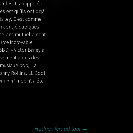
ardés. Il a rappelé et
s est qu’ils ont déjà
Bailey. C’est comme
rencontré quelques
appelons mutuellement
ource incroyable
s BBD »
Victor Bailey a
tivement après des
 musique pop, il a
Sonny Rollins, LL Cool
 » n ‘Trippin’, a été
Hadrien feraud tour
→