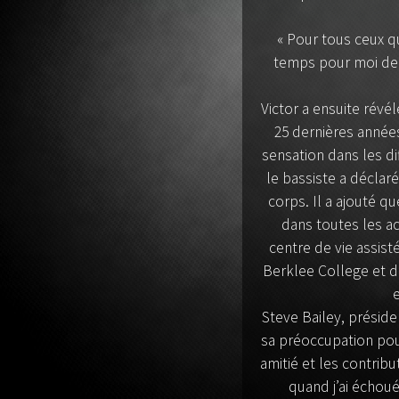
guitare
« Pour tous ceux q
temps pour moi de vo
Victor a ensuite révé
25 dernières années
sensation dans les di
le bassiste a déclar
corps. Il a ajouté qu
dans toutes les act
centre de vie assist
Berklee College et de
Steve Bailey, prési
sa préoccupation pour
amitié et les contrib
quand j’ai échou