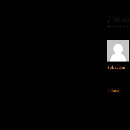
NAVIGATION DES AR
2 réfle
Sebastien
Jorana