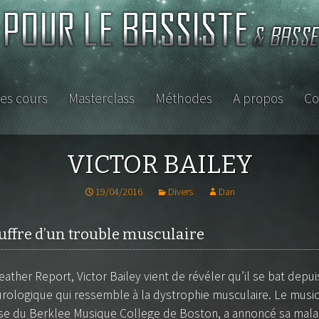
es cours
Masterclass
Méthodes
A propos
Co
ISTE
VICTOR BAILEY
19/04/2016
Divers
Dan
ouffre d’un trouble musculaire
ather Report, Victor Bailey vient de révéler qu’il se bat depu
rologique qui ressemble à la dystrophie musculaire.
Le music
etite
e du Berklee Musique College de Boston, a annoncé sa maladi
se ou