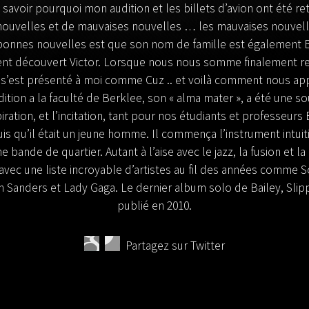
savoir pourquoi mon audition et les billets d’avion ont été ret
 nouvelles et de mauvaises nouvelles … les mauvaises nouvelle
bonnes nouvelles est que son nom de famille est également 
iment découvert Victor. Lorsque nous nous somme finalement 
 a s’est présenté à moi comme Cuz .. et voilà comment nous 
ition a la faculté de Berklee, son « alma mater », a été une s
piration, et l’incitation, tant pour nos étudiants et professeur
uis qu’il était un jeune homme. Il commença l’instrument intui
 bande de quartier. Autant à l’aise avec le jazz, la fusion et la
avec une liste incroyable d’artistes au fil des années comme 
Sanders et Lady Gaga. Le dernier album solo de Bailey, Slippin
publié en 2010.
Partagez sur Twitter