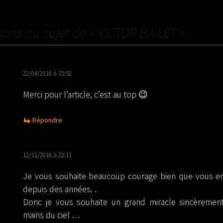
TICLES
xions au sujet de «
VICTOR BAILEY
»
22/04/2016 à 15:52
Merci pour l’article, c’est au top 😉
Répondre
12/11/2016 à 22:11
Je vous souhaite beaucoup courage bien que vous en
depuis des années. .
Donc je vous souhaite un grand miracle sincèremen
mains du ciel …