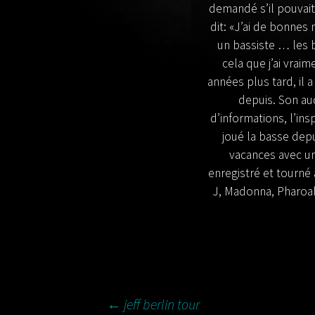
demandé s’il pouvait 
dit: «J’ai de bonnes
un bassiste … les 
cela que j’ai vra
années plus tard, il
depuis. Son aud
d’informations, l’ins
joué la basse dep
vacances avec une
enregistré et tourné 
J, Madonna, Pharoah 
←
jeff berlin tour