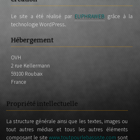
Le site a été réalisé par
EUPHRAWEB
grâce à la
technologie WordPress.
Hébergement
OVH
2 rue Kellermann
59100 Roubaix
France
Propriété intellectuelle
La structure générale ainsi que les textes, images ou
tout autres médias et tous les autres éléments
composant le site
www.toutpourlebassiste.com
sont