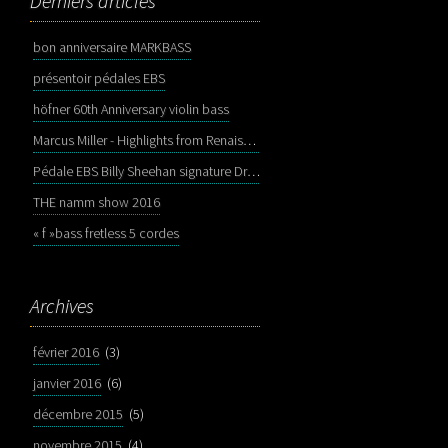
Derniers articles
bon anniversaire MARKBASS
présentoir pédales EBS
höfner 60th Anniversary violin bass
Marcus Miller - Highlights from Renaissance
Pédale EBS Billy Sheehan signature Drive Deluxe
THE namm show 2016
« f »bass fretless 5 cordes
Archives
février 2016
(3)
janvier 2016
(6)
décembre 2015
(5)
novembre 2015
(4)