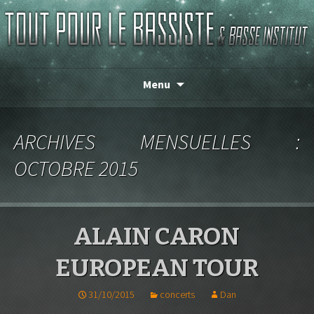
Magasin de basse depuis 1986 !
TOUT POUR LE BASSISTE
Menu
ARCHIVES MENSUELLES :
OCTOBRE 2015
ALAIN CARON
EUROPEAN TOUR
31/10/2015
concerts
Dan