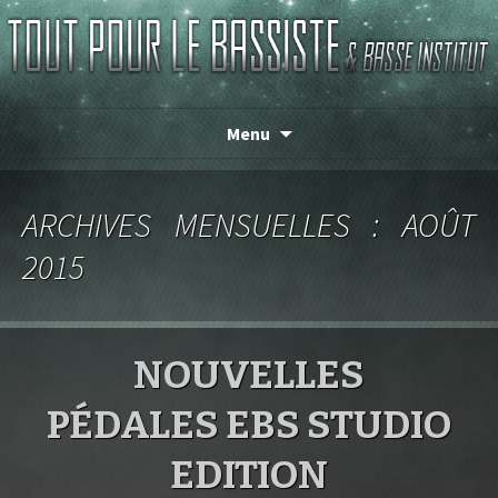
Magasin de basse depuis 1986 !
TOUT POUR LE BASSISTE
Menu
ARCHIVES MENSUELLES : AOÛT
2015
NOUVELLES
PÉDALES EBS STUDIO
EDITION