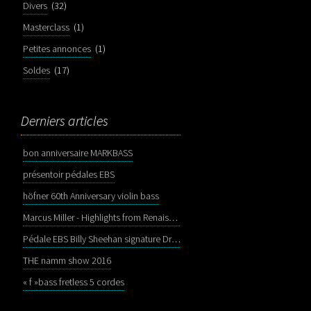
Divers
(32)
Masterclass
(1)
Petites annonces
(1)
Soldes
(17)
Derniers articles
bon anniversaire MARKBASS
présentoir pédales EBS
höfner 60th Anniversary violin bass
Marcus Miller - Highlights from Renaissance
Pédale EBS Billy Sheehan signature Drive Deluxe
THE namm show 2016
« f »bass fretless 5 cordes