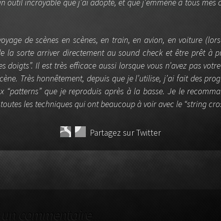
un outil incroyable que j’ai adopté, et que j’emmène à tous mes 
e voyage de scènes en scènes, en train, en avion, en voiture (lo
 de la sorte arriver directement au sound check et être prêt à
es doigts”. Il est très efficace aussi lorsque vous n’avez pas votr
scène.
Très honnêtement, depuis que je l’utilise, j’ai fait des pro
 “patterns” que je reproduis après à la basse.
Je le recomma
 toutes les techniques qui ont beaucoup à voir avec le “string cro
Partagez sur Twitter
TICLES
r un commentaire