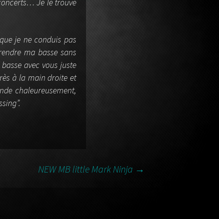
concerts… Je le trouve
rsque je ne conduis pas
 prendre ma basse sans
e basse avec vous juste
grès à la main droite et
nde chaleureusement,
ssing”.
NEW MB little Mark Ninja
→