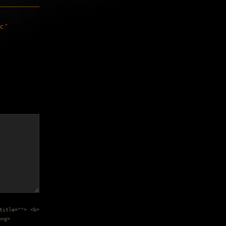
ec
*
title=""> <b>
ong>