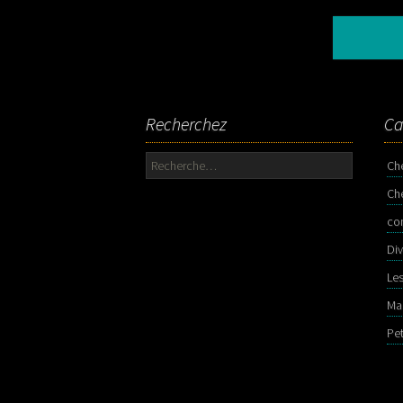
Recherchez
Ca
Rechercher :
Ch
Ch
co
Div
Le
Ma
Pe