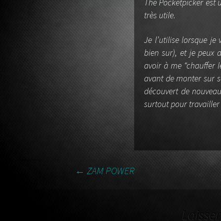
The Pocketpicker est 
guitare
très utile.
Je l’utilise lorsque j
bien sur), et je peux
avoir à me “chauffer l
avant de monter sur 
découvert de nouveaux
surtout pour travailler
←
ZAM POWER
NAVIGATION DES AR
Laisse