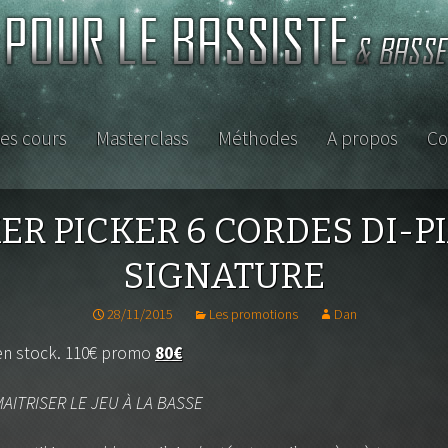
es cours
Masterclass
Méthodes
A propos
Co
ISTE
ns
ER PICKER 6 CORDES DI-P
SIGNATURE
28/11/2015
Les promotions
Dan
 en stock. 110€ promo
80€
AITRISER LE JEU À LA BASSE
etite
se ou