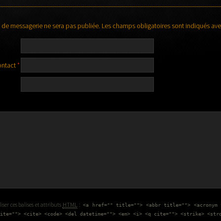
 de messagerie ne sera pas publiée.
Les champs obligatoires sont indiqués av
ontact
*
ser ces balises et attributs
HTML
:
<a href="" title=""> <abbr title=""> <acronym 
ite=""> <cite> <code> <del datetime=""> <em> <i> <q cite=""> <strike> <str