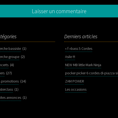
tégories
Derniers articles
erche bassiste
(1)
« f »bass 5 Cordes
erche groupe
(2)
Asile !!!
ncerts
(4)
NEW MB little Mark Ninja
ers
(27)
s promotions
(14)
ZAM POWER
sterclass
(1)
Les occasions
tites annonces
(1)