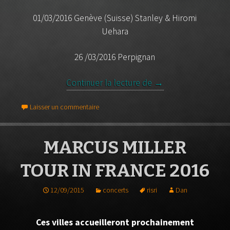
01/03/2016 Genève (Suisse) Stanley & Hiromi
Uehara
26 /03/2016 Perpignan
Continuer la lecture de
Stanley Clarke Tour 
→
Laisser un commentaire
MARCUS MILLER
TOUR IN FRANCE 2016
12/09/2015
concerts
risri
Dan
Ces villes accueilleront prochainement