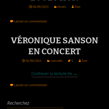
04/09/2015
Divers
Dan
Laisser un commentaire
VÉRONIQUE SANSON
EN CONCERT
02/09/2015
concerts
S
Dan
Continuer la lecture de
Véronique SANSON 
→
Laisser un commentaire
Recherchez