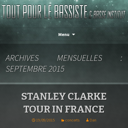
Magasin de basse depuis 1986 !
TOUT POUR LE BASSISTE
Menu
ARCHIVES MENSUELLES :
SEPTEMBRE 2015
STANLEY CLARKE
TOUR IN FRANCE
19/09/2015
concerts
Dan