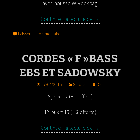
avec housse W Rockbag
Continuer la lecture de
Warwick Corvette st
→
Laisser un commentaire
CORDES « F »BASS
EBS ET SADOWSKY
07/04/2015
Soldes
Dan
6 jeux = 7 (+ 1 offert)
12 jeux = 15 (+ 3 offerts)
Continuer la lecture de
Cordes « F »Bass E
→