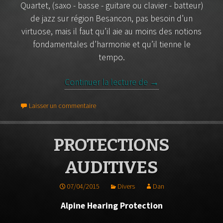
Quartet, (saxo - basse - guitare ou clavier - batteur)
de jazz
sur région Besancon, pas besoin d’un
virtuose, mais il faut qu’il aie au moins des notions
fondamentales d’harmonie et qu’il tienne le
tempo.
Continuer la lecture de
Groupe Jazz cherch
→
Laisser un commentaire
PROTECTIONS
AUDITIVES
07/04/2015
Divers
Dan
Alpine Hearing Protection