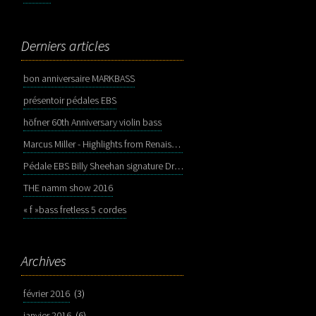
Derniers articles
bon anniversaire MARKBASS
présentoir pédales EBS
höfner 60th Anniversary violin bass
Marcus Miller - Highlights from Renaissance
Pédale EBS Billy Sheehan signature Drive Deluxe
THE namm show 2016
« f »bass fretless 5 cordes
Archives
février 2016
(3)
janvier 2016
(6)