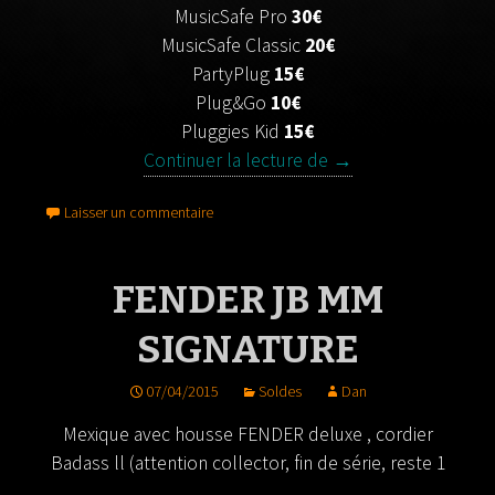
MusicSafe Pro
30€
MusicSafe Classic
20€
PartyPlug
15€
Plug&Go
10€
Pluggies Kid
15€
Continuer la lecture de
Protections Auditive
→
Laisser un commentaire
FENDER JB MM
SIGNATURE
07/04/2015
Soldes
Dan
Mexique avec housse FENDER deluxe , cordier
Badass ll
(attention collector, fin de série, reste 1