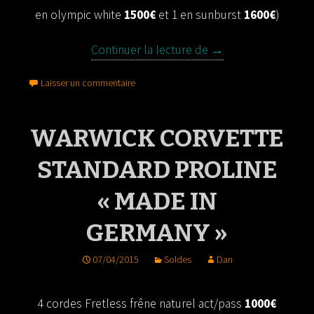
en olympic white
1500€
et 1 en sunburst
1600€
)
Continuer la lecture de
FENDER jb MM signa
→
Laisser un commentaire
WARWICK CORVETTE
STANDARD PROLINE
« MADE IN
GERMANY »
07/04/2015
Soldes
Dan
4 cordes Fretless frêne naturel act/pass
1000€