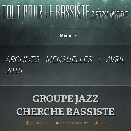
Magasin de basse depuis 1986 !
TOUT POUR LE BASSISTE
Menu
ARCHIVES MENSUELLES : AVRIL
2015
GROUPE JAZZ
CHERCHE BASSISTE
23/04/2015
Cherche bassiste
Dan