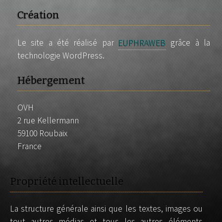
Création
Le site a été réalisé par
EUPHRAWEB
grâce à la
technologie WordPress.
Hébergement
OVH
2 rue Kellermann
59100 Roubaix
France
Propriété intellectuelle
La structure générale ainsi que les textes, images ou
tout autres médias et tous les autres éléments