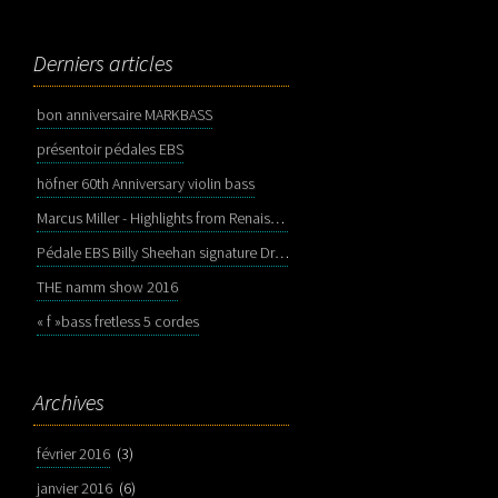
Derniers articles
bon anniversaire MARKBASS
présentoir pédales EBS
höfner 60th Anniversary violin bass
Marcus Miller - Highlights from Renaissance
Pédale EBS Billy Sheehan signature Drive Deluxe
THE namm show 2016
« f »bass fretless 5 cordes
Archives
février 2016
(3)
janvier 2016
(6)