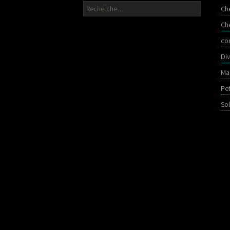
Rechercher :
Ch
Ch
co
Div
Ma
Pe
So