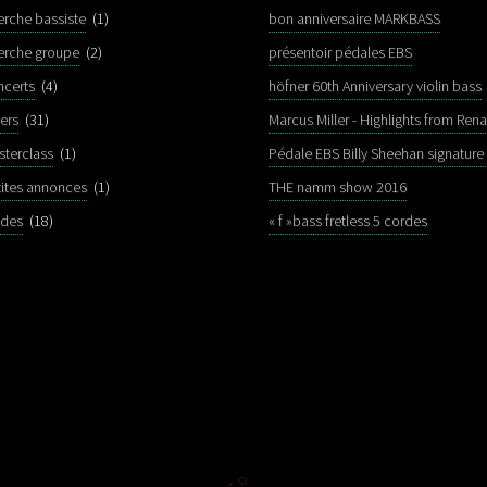
erche bassiste
(1)
bon anniversaire MARKBASS
erche groupe
(2)
présentoir pédales EBS
ncerts
(4)
höfner 60th Anniversary violin bass
ers
(31)
sterclass
(1)
tites annonces
(1)
THE namm show 2016
ldes
(18)
« f »bass fretless 5 cordes