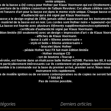
vente uniques.
us de la basse a été conçu pour Hofner par Klaus Voormann qui est étroitement 
ouverture de la célèbre couverture de l’album Revolver. Cet album célèbre son
nt l’oeuvre d’art pour la basse est dans le meme style unique. Chaque basse est
d’authencité qui a été signé par Klaus Voormann.
 basse a le design orginal de 1956, jamais utilisé auparavant sur les instruments 
e matériel de la basse est en noir. Les cordes sont Hofner noire « tapwound »(e
La basse est fournie avec plusieurs éléments supplémentaires/exceptionnels :
- certificate d’authenticité signé par Klaus Voormann
dition limitée (60 seulement) avec un design « impression d’art » de Klaus Voo
- affiches de Klaus Voormann
- tasse à café « 60eme anniversaire »
- stylo et boite « 60eme anniversaire »
- bracelet blanc Hofner
- pédale Hofner fuzz FX fait main édition limitée
- Hofner musique CD
- set de boutons »Teacup »
érotée, est fournie dans un étui/casse balle Hofner H259B. Parmis les 60, 6 so
t particulierement intéressants car ils contiennent un graphique supplémentai
onible à la commande sur la base du premier arrivé, premier servi. Nous nous
instrument très rapidement.
s de modèle ignition ou de versions contemporaines ou de copies ne seront fait
7 500.00 €
Pas de remise possible.
tégories
Derniers articles