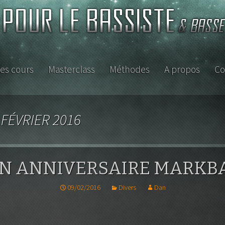
es cours
Masterclass
Méthodes
A propos
Co
ISTE
FÉVRIER 2016
N ANNIVERSAIRE MARKB
09/02/2016
Divers
Dan
etite
se ou