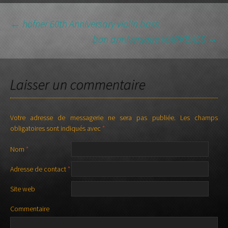
←
höfner 60th Anniversary violin bass
bon anniversaire MARKBASS
→
NAVIGATION DES
ARTICLES
Laisser un commentaire
Votre adresse de messagerie ne sera pas publiée.
Les champs
obligatoires sont indiqués avec
*
Nom
*
Adresse de contact
*
Site web
Commentaire