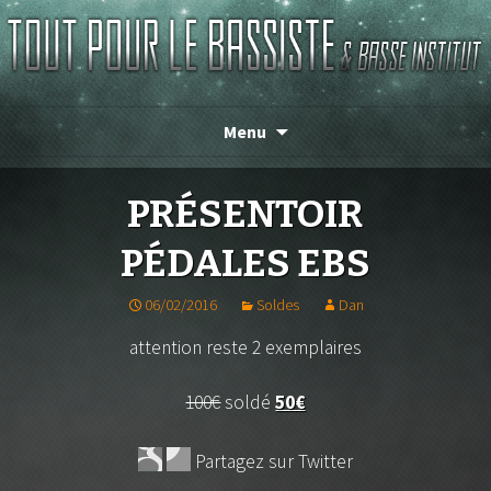
Magasin de basse depuis 1986 !
TOUT POUR LE BASSISTE
Menu
PRÉSENTOIR
PÉDALES EBS
06/02/2016
Soldes
Dan
attention reste 2 exemplaires
100€
soldé
50€
Partagez sur Twitter