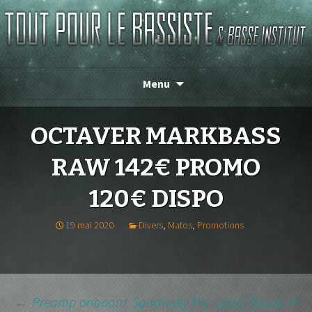
TOUT POUR LE BASSISTE
Menu
OCTAVER MARKBASS
RAW 142€ PROMO
120€ DISPO
19 mai 2020
Divers
,
Matos
,
Promotions
NAVIGATION
←
Preamp onboard Sadowsky Pré-câblé (Made in