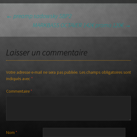
NAVIGATION
←
preamp sadowsky SBP2
MARKBASS OCTAVER 142€ promo 120€
→
DES
Laisser un commentaire
ARTICLES
Votre adresse e-mail ne sera pas publiée.
Les champs obligatoires sont
indiqués avec
*
Commentaire
*
Nom
*