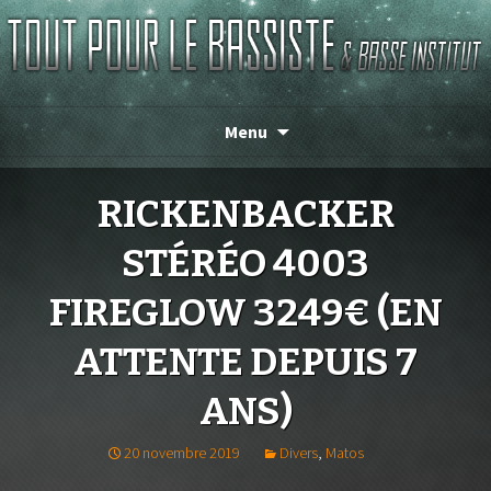
TOUT POUR LE BASSISTE
Menu
RICKENBACKER
STÉRÉO 4003
FIREGLOW 3249€ (EN
ATTENTE DEPUIS 7
ANS)
20 novembre 2019
Divers
,
Matos