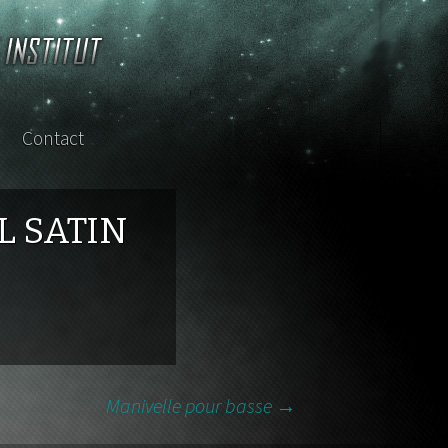
Contact
sterclass
L SATIN
Manivelle pour basse
→