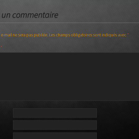
Stick CHAPMAN
JAYDEE
Orange
r un commentaire
MUSICMAN
Rickenbacker
 e-mail ne sera pas publiée.
Les champs obligatoires sont indiqués avec
*
SADOWSKY
e
*
Sire – Marcus Miller
WARWICK