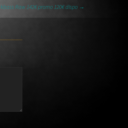
rkbass Raw 142€ promo 120€ dispo
→