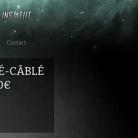
Contact
sterclass
É-CÂBLÉ
0€