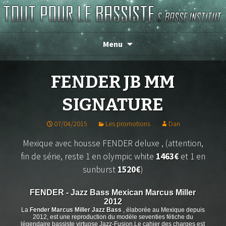
Magasin de basse depuis 1986 !
TOUT POUR LE BASSISTE
Menu
FENDER JB MM
SIGNATURE
07/04/2015
Les promotions
Dan
Mexique avec housse FENDER deluxe ,
(attention,
fin de série, reste 1 en olympic white
1463€
et 1 en
sunburst
1520€
)
FENDER - Jazz Bass Mexican Marcus Miller
2012
La
Fender Marcus Miller Jazz Bass
, élaborée au Mexique depuis
2012, est une reproduction du modèle seventies fétiche du
légendaire bassiste virtuose Jazz-Fusion.Le cahier des charges est