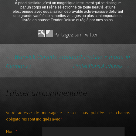
à priori similaire; c’est un magnifique instrument qui se distingue
par un corps en Frêne sélectionné de toute beauté, et une
électronique avec équalisation débrayable active-passive délivrant
une grande variété de sonorités vintages ou plus contemporaines.
livrée en housse Fender Deluxe et réglé par mes soins.
Partagez sur Twitter
←
Warwick Corvette standard ProLine « made in
Germany »
Protections Auditives
→
NAVIGATION DES
ARTICLES
Laisser un commentaire
Votre adresse de messagerie ne sera pas publiée.
Les champs
obligatoires sont indiqués avec
*
Nom
*