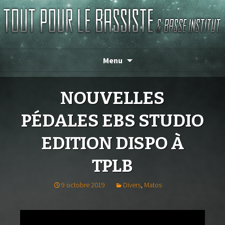
TOUT POUR LE BASSISTE
Menu
NOUVELLES
PÉDALES EBS STUDIO
EDITION DISPO À
TPLB
9 octobre 2019
Divers
,
Matos