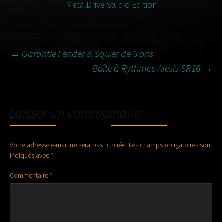
MetalDrive Studio Edition
NAVIGATION
←
Garantie Fender & Squier de 5 ans
Boîte à Rythmes Alesis SR16
→
DES
Laisser un commentaire
ARTICLES
Votre adresse e-mail ne sera pas publiée.
Les champs obligatoires sont
indiqués avec
*
Commentaire
*