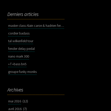
Derniers articles
master class Alain caron & hadrien feraud
cordier badass
tal wilkenfeld tour
fender delay pedal
nano mark 300
« f »bass bn5
groupe funky monks
Archives
mai 2016
(12)
avril 2016
(7)