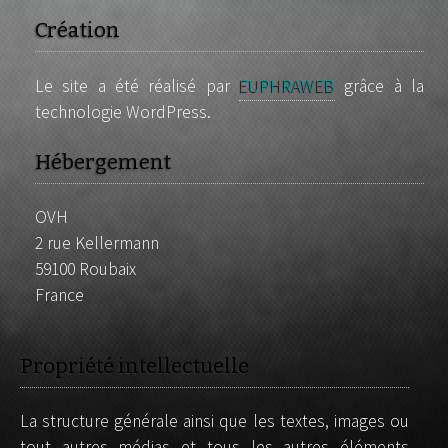
Création
Le site a été réalisé par
EUPHRAWEB
grâce à la
technologie WordPress.
Hébergement
OVH
2 rue Kellermann
59100 Roubaix
France
Propriété intellectuelle
La structure générale ainsi que les textes, images ou
tout autres médias et tous les autres éléments