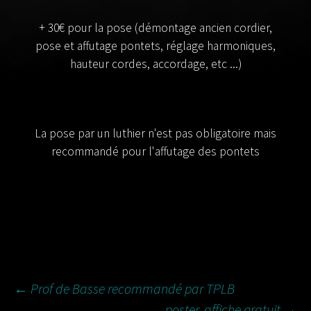
+ 30€ pour la pose (démontage ancien cordier,
pose et affutage pontets, réglage harmoniques,
hauteur cordes, accordage, etc ...)
La pose par un luthier n'est pas obligatoire mais
recommandé pour l'affutage des pontets
NAVIGATION
←
Prof de Basse recommandé par TPLB
poster, affiche gratuit
→