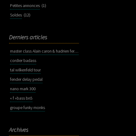
Petites annonces
(1)
Soldes
(12)
Derniers articles
master class Alain caron & hadrien feraud
cordier badass
tal wilkenfeld tour
fender delay pedal
nano mark 300
« f »bass bn5
groupe funky monks
Archives