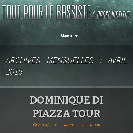
Magasin de basse depuis 1986 !
TOUT POUR LE BASSISTE
Menu
ARCHIVES MENSUELLES : AVRIL
2016
DOMINIQUE DI
PIAZZA TOUR
29/04/2016
concerts
Dan