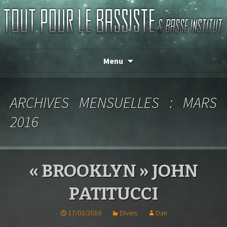
Magasin de basse depuis 1986 !
TOUT POUR LE BASSISTE
Menu
ARCHIVES MENSUELLES : MARS
2016
« BROOKLYN » JOHN
PATITUCCI
17/03/2016
Divers
Dan