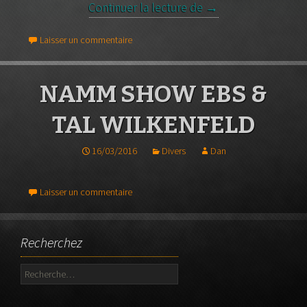
Continuer la lecture de
« brooklyn » John Pa
→
Laisser un commentaire
NAMM SHOW EBS &
TAL WILKENFELD
16/03/2016
Divers
Dan
Laisser un commentaire
Recherchez
Rechercher :