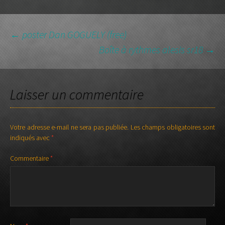
NAVIGATION
←
poster Dan GOGUELY (free)
Boîte à rythmes alesis sr18
→
DES
Laisser un commentaire
ARTICLES
Votre adresse e-mail ne sera pas publiée.
Les champs obligatoires sont
indiqués avec
*
Commentaire
*