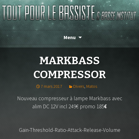
TOUT POUR LE BASSISTE
Menu
MARKBASS
COMPRESSOR
7 mars 2017
Divers
,
Matos
Nouveau compresseur à lampe Markbass avec
alim DC 12V incl 249€ promo 185
€
Gain-Threshold-Ratio-Attack-Release-Volume