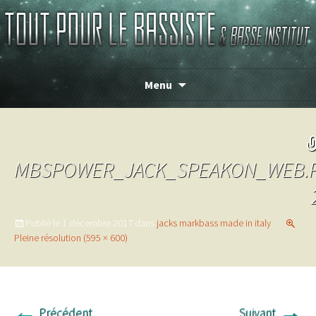
TOUT POUR LE BASSISTE
Menu
MBSPOWER_JACK_SPEAKON_WEB.P
Publié le
1 décembre 2017
dans
jacks markbass made in italy
Pleine résolution (595 × 600)
←
→
Précédent
Suivant