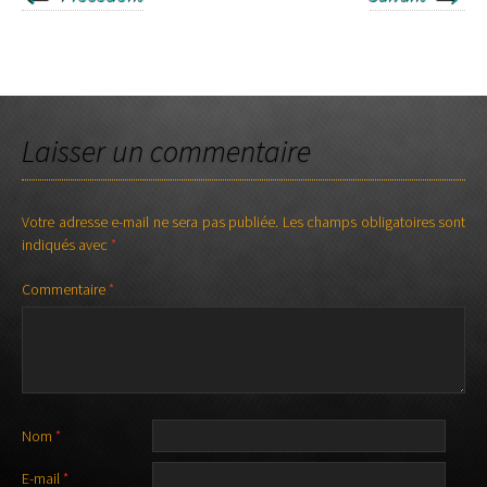
HP jack/speakon 1m 40€
Laisser un commentaire
Votre adresse e-mail ne sera pas publiée.
Les champs obligatoires sont
indiqués avec
*
Commentaire
*
Nom
*
E-mail
*