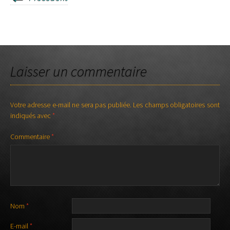
HP jack/jack 1m 35€ ou 2m 40€
Laisser un commentaire
Votre adresse e-mail ne sera pas publiée.
Les champs obligatoires sont
indiqués avec
*
Commentaire
*
Nom
*
E-mail
*