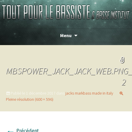
TOUT POUR LE BASSISTE
Menu
MBSPOWER_JACK_JACK_WEB.PNG_
2
Publié le
1 décembre 2017
dans
jacks markbass made in italy
Pleine résolution (600 × 596)
←
Précédent