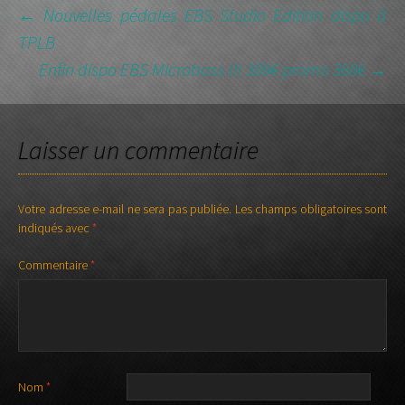
NAVIGATION
←
Nouvelles pédales EBS Studio Edition dispo à
TPLB
DES
Enfin dispo EBS Microbass III 389€ promo 368€
→
ARTICLES
Laisser un commentaire
Votre adresse e-mail ne sera pas publiée.
Les champs obligatoires sont
indiqués avec
*
Commentaire
*
Nom
*