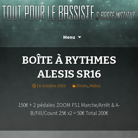
TOUT POUR LE BASSISTE
Menu
BOÎTE À RYTHMES
ALESIS SR16
16 octobre 2019
Divers
,
Matos
150€ + 2 pédales ZOOM FS1 Marche/Arrêt & A-
B/Fill/Count 25€ x2 = 50€ Total 200€