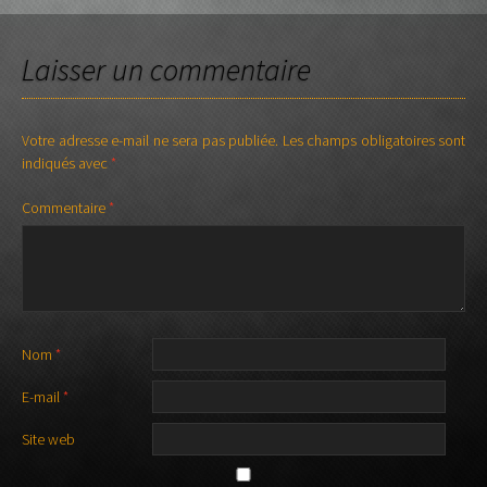
DES
Laisser un commentaire
ARTICLES
Votre adresse e-mail ne sera pas publiée.
Les champs obligatoires sont
indiqués avec
*
Commentaire
*
Nom
*
E-mail
*
Site web