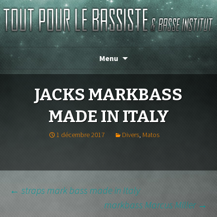
TOUT POUR LE BASSISTE
Menu
JACKS MARKBASS
MADE IN ITALY
1 décembre 2017
Divers
,
Matos
NAVIGATION
←
straps mark bass made in Italy
markbass Marcus Miller
→