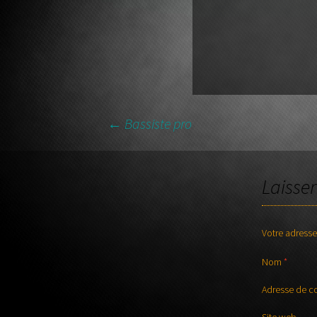
guitare
←
Bassiste pro
NAVIGATION DES AR
Laisse
Votre adresse
Nom
*
Adresse de c