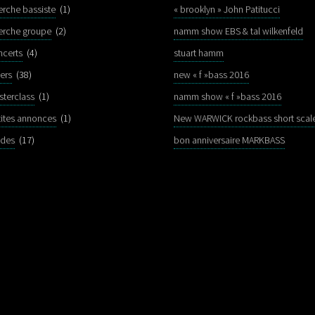
erche bassiste
(1)
« brooklyn » John Patitucci
erche groupe
(2)
namm show EBS & tal wilkenfeld
ncerts
(4)
stuart hamm
ers
(38)
new « f »bass 2016
sterclass
(1)
namm show « f »bass 2016
tites annonces
(1)
New WARWICK rockbass short scal
ldes
(17)
bon anniversaire MARKBASS