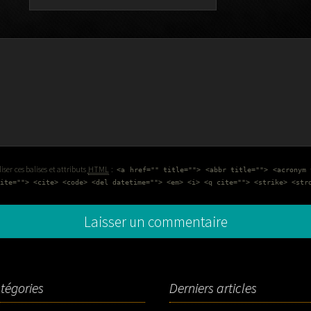
ser ces balises et attributs
HTML
:
<a href="" title=""> <abbr title=""> <acronym 
ite=""> <cite> <code> <del datetime=""> <em> <i> <q cite=""> <strike> <str
tégories
Derniers articles