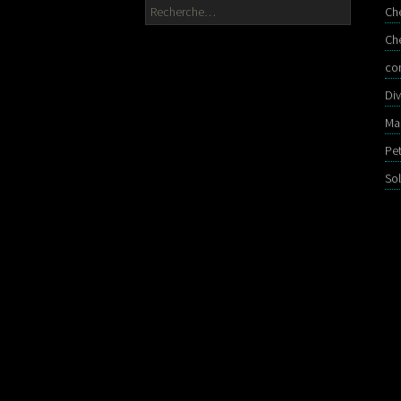
Rechercher :
Ch
Ch
co
Div
Ma
Pe
So