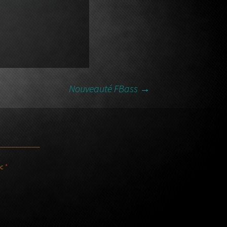
Nouveauté FBass
→
ec
*