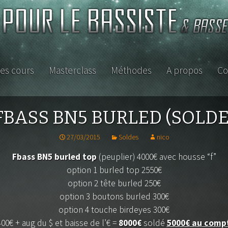
es cours
Masterclass
Méthodes
A propos
Co
ISTE
FBASS BN5 BURLED (SOLDE
27/03/2015
Soldes
nico
Fbass BN5 burled top
(peuplier) 4000€ avec housse “f”
option 1 burled top 2550€
option 2 tête burled 250€
option 3 boutons burled 300€
option 4 touche birdeyes 300€
etite
400€ + aug du $ et baisse de l’€ =
8000€
soldé
5000€ au comp
se ou