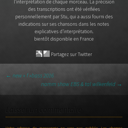
l’interprétation de chaque morceau. La précision
des transcriptions ont été vérifiées
personnellement par Stu, qui a aussi fourni des
indications sur ses chansons dans les notes
explicatives d’interprétation.
bientôt disponible en France
Partagez sur Twitter
←
new « f »bass 2016
namm show EBS & tal wilkenfeld
→
NAVIGATION DES
ARTICLES
Laisser un commentaire
Votre adresse de messagerie ne sera pas publiée.
Les champs