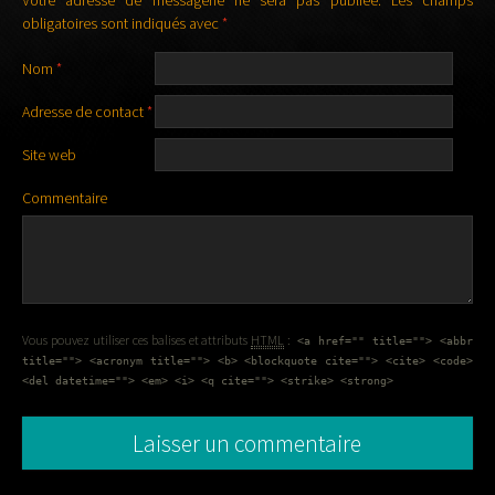
obligatoires sont indiqués avec
*
Nom
*
Adresse de contact
*
Site web
Commentaire
Vous pouvez utiliser ces balises et attributs
HTML
:
<a href="" title=""> <abbr
title=""> <acronym title=""> <b> <blockquote cite=""> <cite> <code>
<del datetime=""> <em> <i> <q cite=""> <strike> <strong>