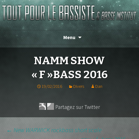
Magasin de basse depuis 1986 !
TOUT POUR LE BASSISTE
Menu
NAMM SHOW
« F »BASS 2016
19/02/2016
Divers
Dan
Partagez sur Twitter
←
New WARWICK rockbass short scale