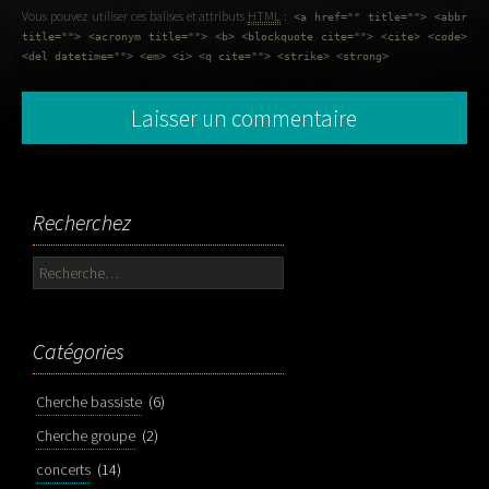
Vous pouvez utiliser ces balises et attributs
HTML
:
<a href="" title=""> <abbr
title=""> <acronym title=""> <b> <blockquote cite=""> <cite> <code>
<del datetime=""> <em> <i> <q cite=""> <strike> <strong>
Recherchez
Rechercher :
Catégories
Cherche bassiste
(6)
Cherche groupe
(2)
concerts
(14)