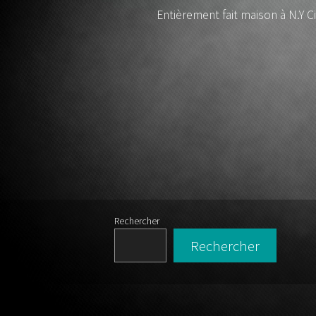
lutherie s
Entièrement fait maison à N.Y Ci
gui
Rechercher
Rechercher