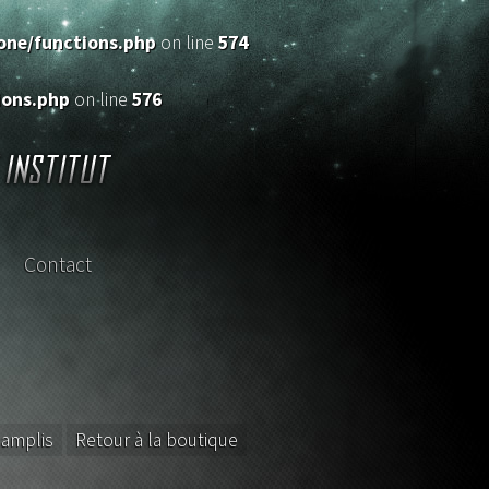
ne/functions.php
on line
574
ons.php
on line
576
Contact
sterclass
 amplis
Retour à la boutique