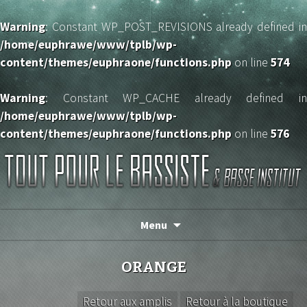
Warning
: Constant WP_POST_REVISIONS already defined in
/home/euphrawe/www/tplb/wp-
content/themes/euphraone/functions.php
on line
574
Warning
: Constant WP_CACHE already defined in
/home/euphrawe/www/tplb/wp-
content/themes/euphraone/functions.php
on line
576
TOUT POUR LE BASSISTE
Menu
ORANGE
Retour aux amplis
Retour à la boutique