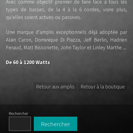
Avec comme objectif premier de faire face à tous les
types de basses, de la 4 à la 6 cordes, voire plus,
qu'elles soient actives ou passives.
Une marque d'amplis exceptionnels déjà adoptée par
Alain Caron, Dominique Di Piazza, Jeff Berlin, Hadrien
Feraud, Matt Bissonette, John Taylor et Linley Marthe ...
De 60 à 1200 Watts
Retour aux amplis
Retour à la boutique
Rechercher
Rechercher