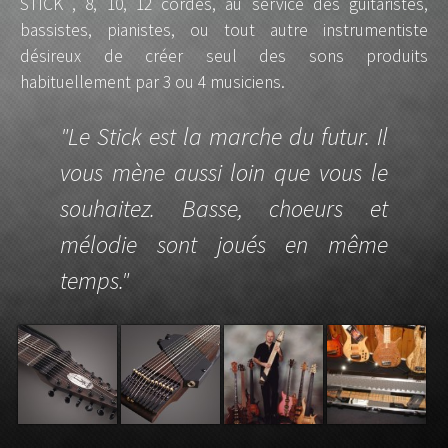
STICK , 8, 10, 12 cordes, au service des guitaristes,
bassistes, pianistes, ou tout autre instrumentiste
désireux de créer seul des sons produits
habituellement par 3 ou 4 musiciens.
"Le Stick est la marche du futur. Il
vous mène aussi loin que vous le
souhaitez. Basse, choeurs et
mélodie sont joués en même
temps."