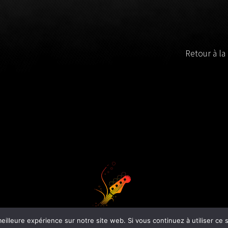
Retour à la
© 2015 / 2024 Tout Pour Le Bassiste - Dan Goguely
eilleure expérience sur notre site web. Si vous continuez à utiliser ce
Mentions légales
-
Plan du site
- Website by
Euphraweb