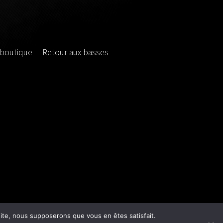
 boutique
Retour aux basses
 site, nous supposerons que vous en êtes satisfait.