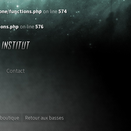
ne/functions.php
on line
574
ons.php
on line
576
Contact
sterclass
 boutique
Retour aux basses