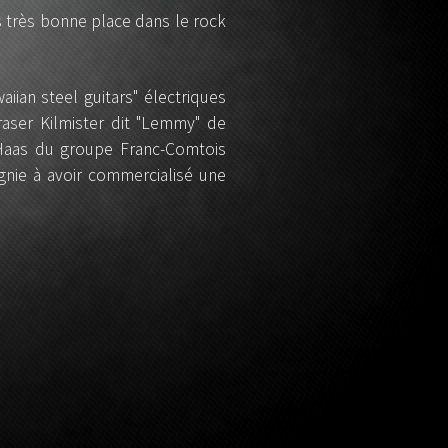
ès très bonne place dans le rock
iian steel guitars" électriques
aser Kilmister dit "Lemmy" de
Haas du groupe Franc-Comtois
gnie à avoir commercialisé une