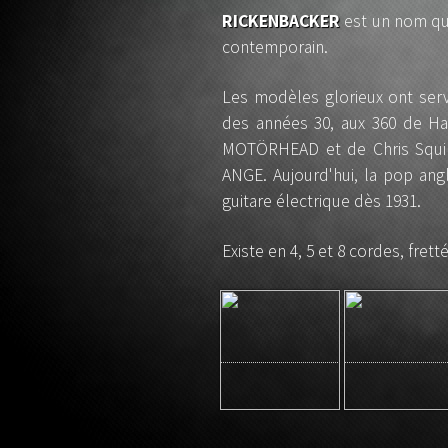
lutherie s
RICKENBACKER
est un nom qui
gui
contemporain.
Les modèles glorieux ont servi
des années 30, aux 360 de Ha
MOTÖRHEAD et de Chris Squir
ANGE. Aujourd'hui, la pop ang
guitare électrique dès 1931.
Existe en 4, 5 et 8 cordes, fretté