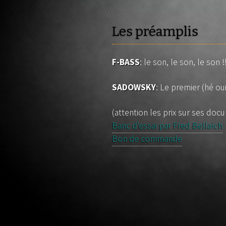
Les préamplis
F-BASS
: le son, le son, le so
SADOWSKY
: Le premier (hé ou
(attention les prix sur ses doc
Banc d'essai par Fred Bellaïch
Bon de commande