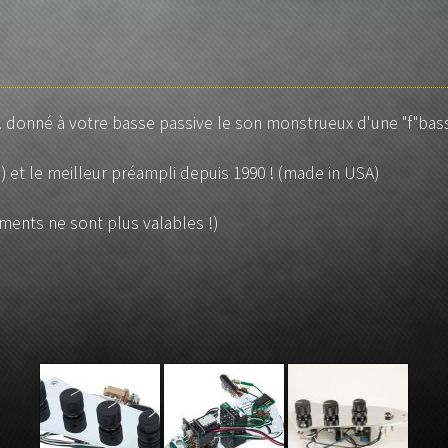
Stick CHAPMAN
JAYDEE
Orange
MUSICMAN
Rickenbacker
n !! donné à votre basse passive le son monstrueux d'une "f"ba
SADOWSKY
i) et le meilleur préampli depuis 1990 ! (made in USA)
Sire – Marcus Miller
WARWICK
uments ne sont plus valables !)