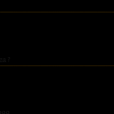
za ?
1999